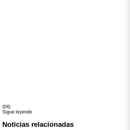
La creator economy 2026 no es el mismo juego de 2022.
Hay más dinero, más actores y más infraestructura, pero
también más exigencia. Las marcas que ganan apuestan
por
muchas voces específicas en lugar de una voz
grande
. Los creadores que prosperan son los que tratan
su actividad como un negocio. Y las agencias que
sobreviven son las que dominan operaciones, no solo
creatividad.
Si gestionas marketing de marca y aún miras la columna
de “seguidores” como primer filtro, hay un cambio mental
pendiente. Empieza por mirar engagement por nicho y
veracidad de la audiencia. Verás otra película.
(
04
)
Sigue leyendo
Noticias
relacionadas