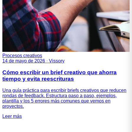
Procesos creativos
14 de mayo de 2026
·
Vissory
Cómo escribir un brief creativo que ahorra
tiempo y evita reescrituras
Una guía práctica para escribir briefs creativos que reducen
rondas de feedback. Estructura paso a paso, ejemplos,
plantilla y los 5 errores más comunes que vemos en
proyectos.
Leer más