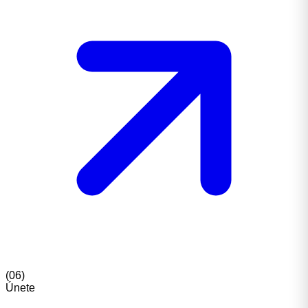
(
06
)
Únete