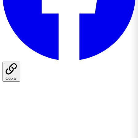
Copiar
La creator economy global movió
254.000 millones de
dólares en 2025
y Goldman Sachs proyecta que llegará a
480.000 millones en 2027
. El número es enorme. Lo
interesante no es el tamaño — es cómo se está
redistribuyendo el gasto.
En 2026, el 92% de los marketers planea trabajar
tanto