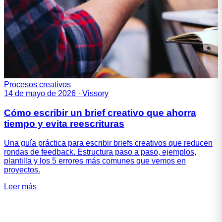
Procesos creativos
14 de mayo de 2026
·
Vissory
Cómo escribir un brief creativo que ahorra
tiempo y evita reescrituras
Una guía práctica para escribir briefs creativos que reducen
rondas de feedback. Estructura paso a paso, ejemplos,
plantilla y los 5 errores más comunes que vemos en
proyectos.
Leer más