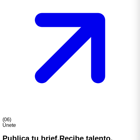
(
06
)
Únete
Publica
tu
brief.
Recibe
talento.