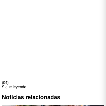
Conclusión
El director creativo de IA no es un puesto temporal ni una
etiqueta de moda. Es la respuesta del mercado a un
problema real: cómo escalar producción creativa sin que
la marca se desdibuje. Las agencias que ya lo han
incorporado están ganando contratos; las que no, están
perdiendo briefs.
Si gestionas talento creativo — interno o externo — tiene
sentido preguntarse hoy quién está jugando ese rol en tus
proyectos. Si la respuesta es “nadie”, hay un cuello de
botella esperando.
(
04
)
Sigue leyendo
Noticias
relacionadas